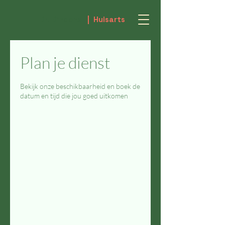
Dr. D'haens
| Huisarts
Plan je dienst
Bekijk onze beschikbaarheid en boek de
datum en tijd die jou goed uitkomen